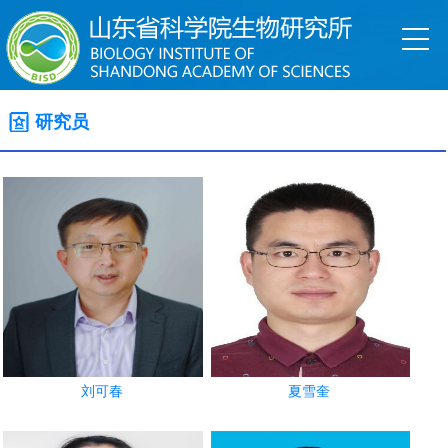
研究员
刘可春
夏雪奎