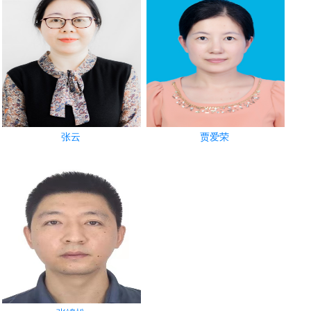
张云
贾爱荣